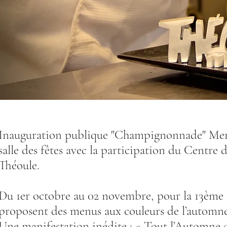
Inauguration publique "Champignonnade" Mercre
salle des fêtes avec la participation du Centre 
Théoule.
Du 1er octobre au 02 novembre, pour la 13ème 
proposent des menus aux couleurs de l’autom
Une manifestation inédite : « Tout l’Automne da